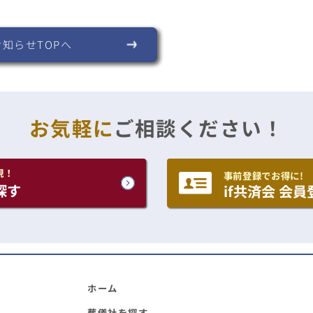
お知らせTOPへ
お気軽に
ご相談ください！
現！
事前登録でお得に!
探す
if共済会 会員
ホーム
葬儀社を探す