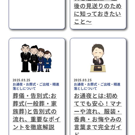
後の見送りのため
に知っておきたい
こと～
2025.03.25
2025.03.25
お通夜・お葬式・ご出棺・精進
お通夜・お葬式・ご出棺・精進
落としについて
落としについて
葬儀・告別式:お
お通夜とは:初め
葬式(一般葬・家
てでも安心！マナ
族葬)と告別式の
ーや流れ、服装・
流れ、重要なポイ
香典・お悔やみの
ントを徹底解説
言葉まで完全ガイ
ド