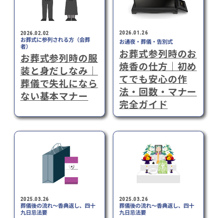
2026.01.26
2026.02.02
お葬式に参列される方（会葬
お通夜・葬儀・告別式
者）
お葬式参列時のお
お葬式参列時の服
焼⾹の仕⽅｜初め
装と⾝だしなみ｜
てでも安⼼の作
葬儀で失礼になら
法・回数・マナー
ない基本マナー
完全ガイド
2025.03.26
2025.03.26
葬儀後の流れ～香典返し、四十
葬儀後の流れ～香典返し、四十
九日忌法要
九日忌法要