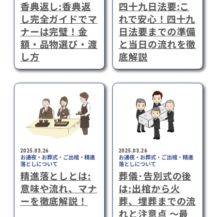
香典返し:香典返
四十九日法要:こ
し完全ガイドでマ
れで安心！四十九
ナーは完璧！金
日法要までの準備
額・品物選び・渡
と当日の流れを徹
し方
底解説
2025.03.26
2025.03.26
お通夜・お葬式・ご出棺・精進
お通夜・お葬式・ご出棺・精進
落としについて
落としについて
精進落としとは:
葬儀･告別式の後
意味や流れ、マナ
は:出棺から火
ーを徹底解説！
葬、埋葬までの流
れと注意点 ～最