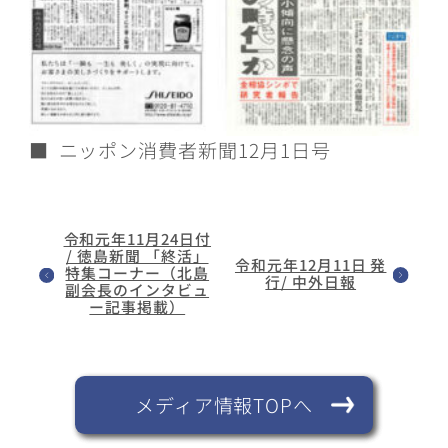
■ ニッポン消費者新聞12月1日号
令和元年11月24日付
/ 徳島新聞 「終活」
令和元年12月11日 発
特集コーナー（北島
行/ 中外日報
副会長のインタビュ
ー記事掲載）
メディア情報TOPへ