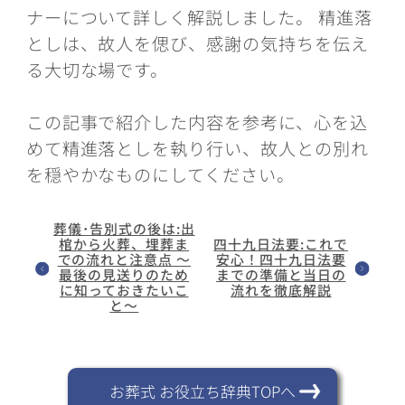
ナーについて詳しく解説しました。 精進落
としは、故人を偲び、感謝の気持ちを伝え
る大切な場です。
この記事で紹介した内容を参考に、心を込
めて精進落としを執り行い、故人との別れ
を穏やかなものにしてください。
葬儀･告別式の後は:出
棺から火葬、埋葬ま
四十九日法要:これで
での流れと注意点 ～
安心！四十九日法要
最後の見送りのため
までの準備と当日の
に知っておきたいこ
流れを徹底解説
と～
お葬式 お役立ち辞典TOPへ