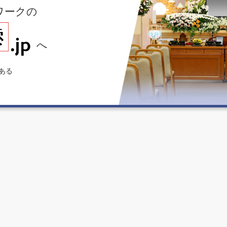
ワークの
へ
ある