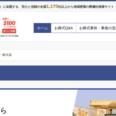
1,170
年）に加盟する、安心と信頼の全国
社以上から地域密着の葬儀社検索サイト ※
ホーム
お葬式Q&A
お葬式事前・事後の流
・葬式場
なら