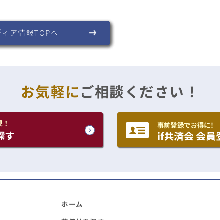
ディア情報TOPへ
お気軽に
ご相談ください！
現！
事前登録でお得に!
探す
if共済会 会員
ホーム