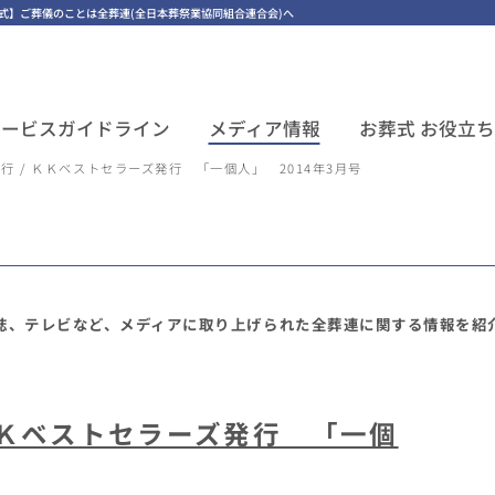
｜【公式】ご葬儀のことは全葬連(全日本葬祭業協同組合連合会)へ
サービスガイドライン
メディア情報
お葬式 お役立
発行 / ＫＫベストセラーズ発行 「一個人」 2014年3月号
誌、テレビなど、
メディアに取り上げられた
全葬連に関する情報を紹
 ＫＫベストセラーズ発行 「一個