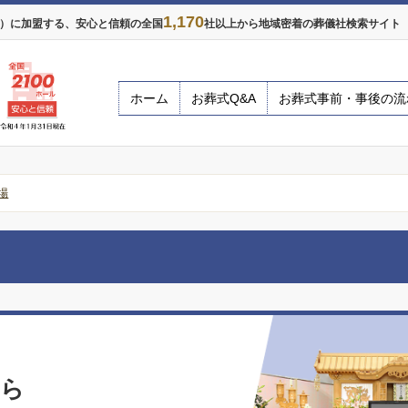
1,170
年）に加盟する、安心と信頼の全国
社以上から地域密着の葬儀社検索サイト ※
ホーム
お葬式Q&A
お葬式事前・事後の流
場
なら