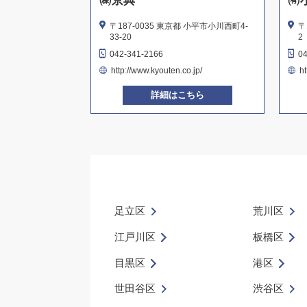
㈱京典
㈲
〒187-0035 東京都 小平市小川西町4-
〒
33-20
2
042-341-2166
0
http://www.kyouten.co.jp/
ht
詳細はこちら
足立区
荒川区
江戸川区
板橋区
目黒区
港区
世田谷区
渋谷区