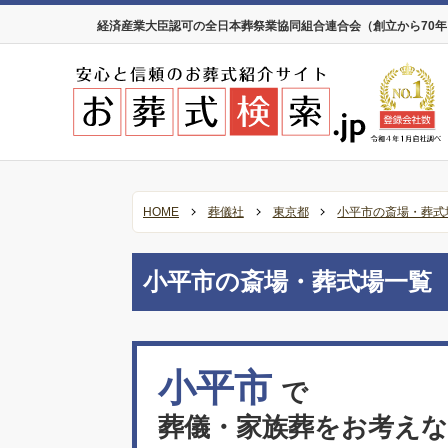
経済産業大臣認可の全日本葬祭業協同組合連合会（創立から70
HOME
葬儀社
東京都
小平市の斎場・葬式
小平市の斎場・葬式場一覧
小平市
で
葬儀・家族葬をお考え