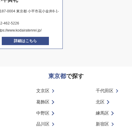
小平典礼
187-0004 東京都 小平市花小金井8-1-
42-462-5226
tps://www.kodairatenrei.jp/
詳細はこちら
東京都
で探す
文京区
千代田区
葛飾区
北区
中野区
練馬区
品川区
新宿区