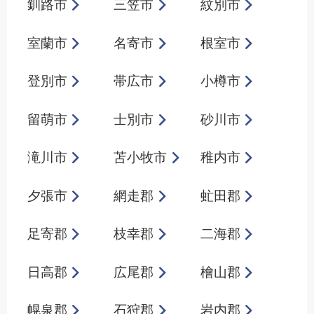
釧路市
三笠市
紋別市
室蘭市
名寄市
根室市
登別市
帯広市
小樽市
留萌市
士別市
砂川市
滝川市
苫小牧市
稚内市
夕張市
網走郡
虻田郡
足寄郡
枝幸郡
二海郡
日高郡
広尾郡
檜山郡
幌泉郡
石狩郡
岩内郡