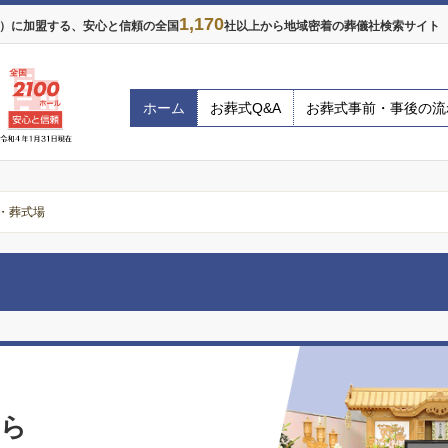
1,170
年）に加盟する、安心と信頼の全国
社以上から地域密着の葬儀社検索サイト ※
ホーム
お葬式Q&A
お葬式事前・事後の流
・葬式場
なら