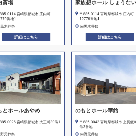
内斎場
家族想ホール しょうな
885-0114 宮崎県都城市 庄内町
〒885-0114 宮崎県都城市 庄内町
2779番地1
12779番地1
㈲黒木葬祭
㈲黒木葬祭
詳細はこちら
詳細はこちら
もとホールあやめ
のもとホール華館
885-0026 宮崎県都城市 大王町39号1
〒885-0042 宮崎県都城市 上長飯
号3番地
㈲野元葬祭
㈲野元葬祭