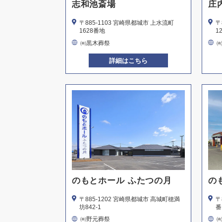
志和池斎場
庄
〒885-1103 宮崎県都城市 上水流町
〒
1628番地
1
㈲黒木葬祭
詳細はこちら
のもとホール ふたつの月
の
〒885-1202 宮崎県都城市 高城町穂満
〒
坊842-1
番
㈲野元葬祭