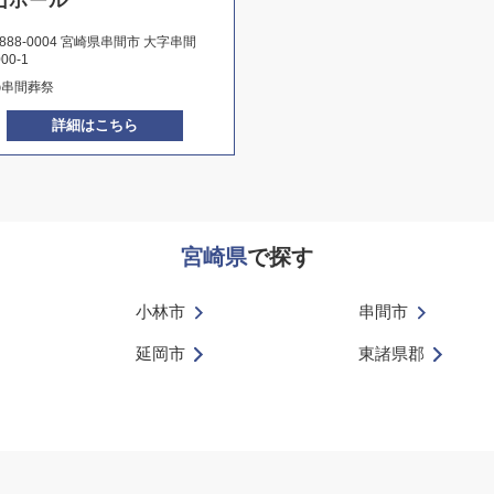
山ホール
888-0004 宮崎県串間市 大字串間
000-1
㈲串間葬祭
詳細はこちら
宮崎県
で探す
小林市
串間市
延岡市
東諸県郡