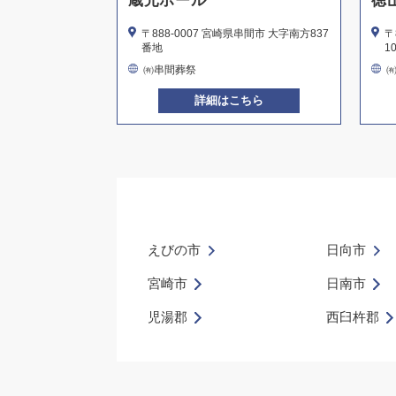
蔵元ホール
徳
〒888-0007 宮崎県串間市 大字南方837
〒
番地
1
㈲串間葬祭
詳細はこちら
えびの市
日向市
宮崎市
日南市
児湯郡
西臼杵郡