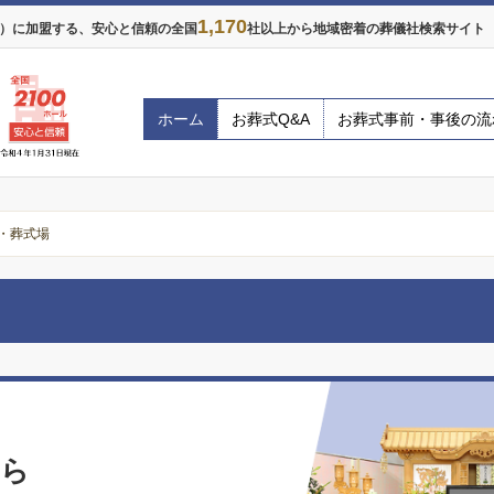
1,170
年）に加盟する、安心と信頼の全国
社以上から地域密着の葬儀社検索サイト ※
ホーム
お葬式Q&A
お葬式事前・事後の流
・葬式場
なら