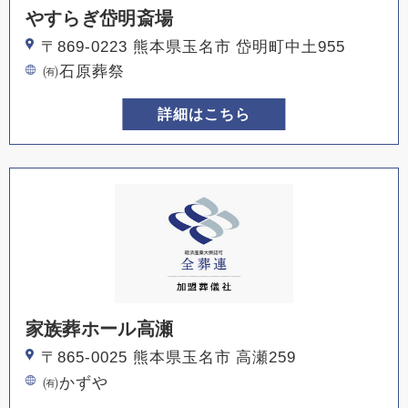
やすらぎ岱明斎場
〒869-0223 熊本県玉名市 岱明町中土955
㈲石原葬祭
詳細はこちら
家族葬ホール高瀬
〒865-0025 熊本県玉名市 高瀬259
㈲かずや