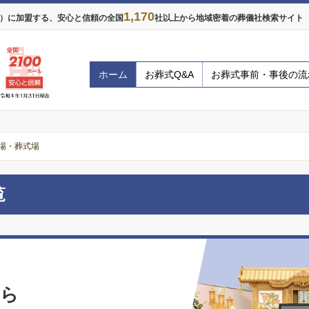
1,170
年）に加盟する、安心と信頼の全国
社以上から地域密着の葬儀社検索サイト ※
ホーム
お葬式Q&A
お葬式事前・事後の流
場・葬式場
覧
なら