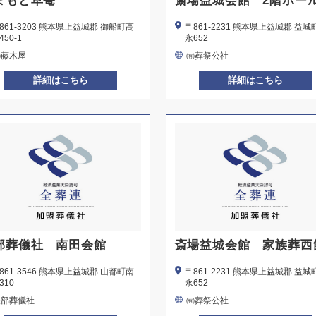
まもと草菴
斎場益城会館 2階ホー
861-3203 熊本県上益城郡 御船町高
〒861-2231 熊本県上益城郡 益城
450-1
永652
㈲藤木屋
㈲葬祭公社
詳細はこちら
詳細はこちら
部葬儀社 南田会館
斎場益城会館 家族葬西
861-3546 熊本県上益城郡 山都町南
〒861-2231 熊本県上益城郡 益城
310
永652
矢部葬儀社
㈲葬祭公社