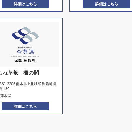
詳細はこちら
詳細はこちら
ふね草菴 楓の間
861-3206 熊本県上益城郡 御船町辺
見186
㈲藤木屋
詳細はこちら