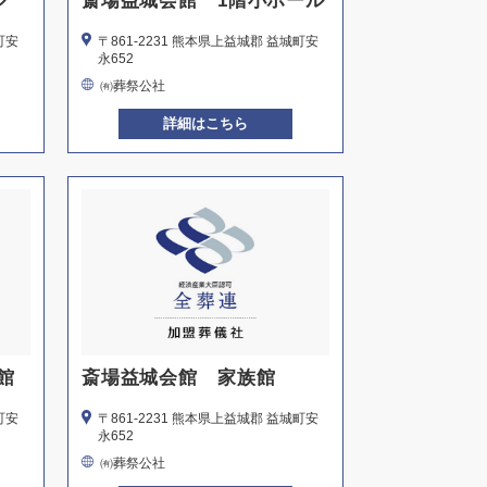
ル
斎場益城会館 1階小ホール
町安
〒861-2231 熊本県上益城郡 益城町安
永652
㈲葬祭公社
詳細はこちら
館
斎場益城会館 家族館
町安
〒861-2231 熊本県上益城郡 益城町安
永652
㈲葬祭公社