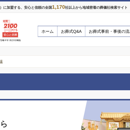
1,170
年）に加盟する、安心と信頼の全国
社以上から地域密着の葬儀社検索サイト ※
ホーム
お葬式Q&A
お葬式事前・事後の流
場
なら