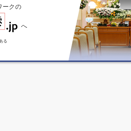
ワークの
へ
ある