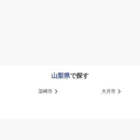
山梨県
で探す
韮崎市
大月市