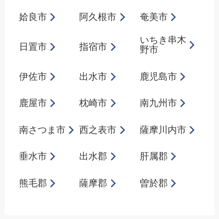
姶良市
阿久根市
奄美市
いちき串木
日置市
指宿市
野市
伊佐市
出水市
鹿児島市
鹿屋市
枕崎市
南九州市
南さつま市
西之表市
薩摩川内市
垂水市
出水郡
肝属郡
熊毛郡
薩摩郡
曽於郡