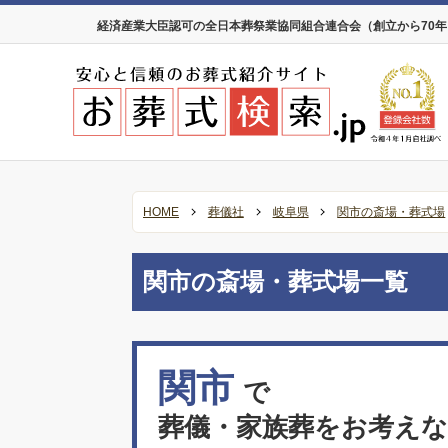
経済産業大臣認可の全日本葬祭業協同組合連合会（創立から70
HOME
葬儀社
岐阜県
関市の斎場・葬式場
関市の斎場・葬式場一覧
関市
で
葬儀・家族葬をお考え