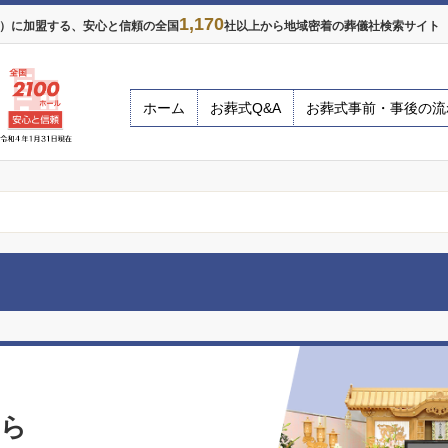
1,170
年）に加盟する、安心と信頼の全国
社以上から地域密着の葬儀社検索サイト ※
ホーム
お葬式Q&A
お葬式事前・事後の流
なら