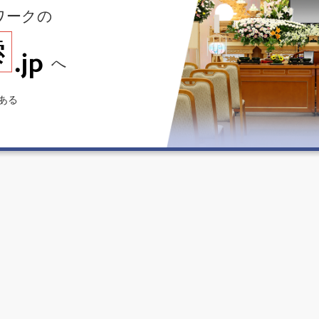
ワークの
へ
ある