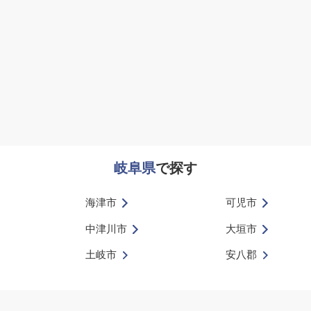
岐阜県
で探す
海津市
可児市
中津川市
大垣市
土岐市
安八郡