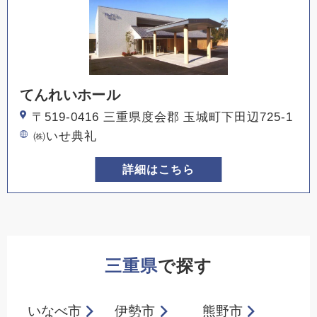
てんれいホール
〒519-0416 三重県度会郡 玉城町下田辺725-1
㈱いせ典礼
詳細はこちら
三重県
で探す
いなべ市
伊勢市
熊野市