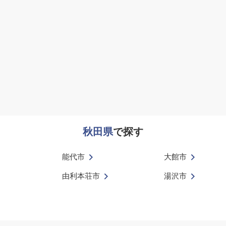
秋田県
で探す
能代市
大館市
由利本荘市
湯沢市