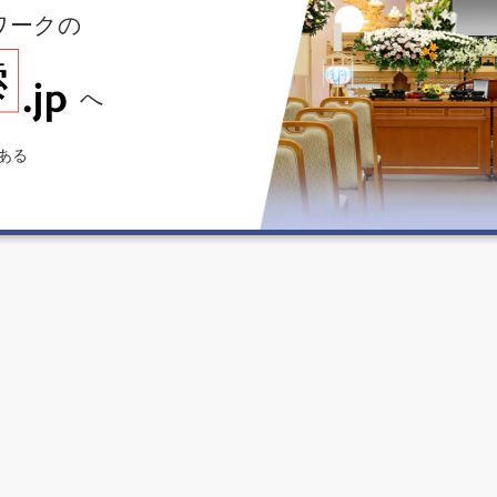
ワークの
へ
ある