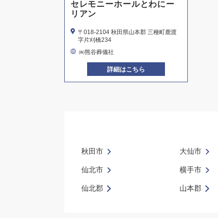
セレモニーホールとわにー
リアン
〒018-2104 秋田県山本郡 三種町鹿渡
字片刈橋234
㈱熊谷葬儀社
詳細はこちら
秋田市
大仙市
仙北市
横手市
仙北郡
山本郡