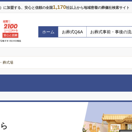
1,170
年）に加盟する、安心と信頼の全国
社以上から地域密着の葬儀社検索サイト ※
ホーム
お葬式Q&A
お葬式事前・事後の流
・葬式場
なら