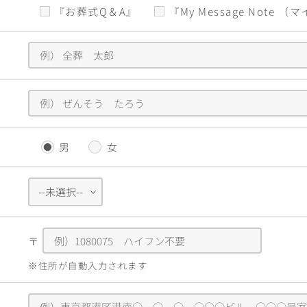
『お葬式Q＆A』
『My Message Note 
男
女
〒
※住所が自動入力されます