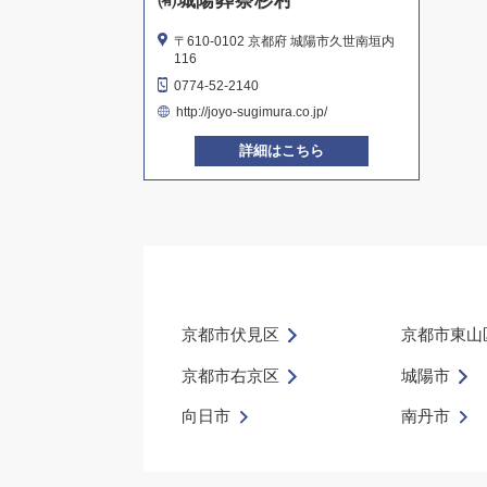
㈲城陽葬祭杉村
〒610-0102 京都府 城陽市久世南垣内
116
0774-52-2140
http://joyo-sugimura.co.jp/
詳細はこちら
京都市伏見区
京都市東山
京都市右京区
城陽市
向日市
南丹市