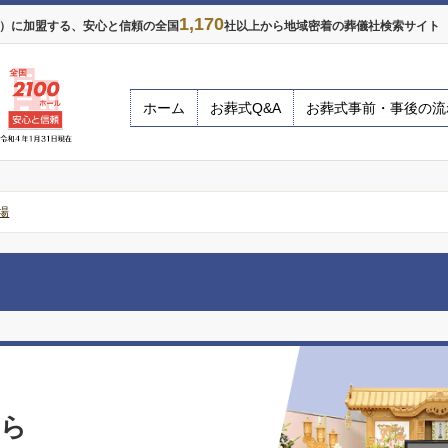
1,170
年）に加盟する、安心と信頼の全国
社以上から地域密着の葬儀社検索サイト ※
ホーム
お葬式Q&A
お葬式事前・事後の流
場
なら