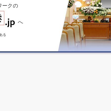
ワークの
へ
ある