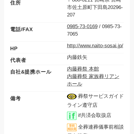
住所
市佐土原町下田島20296-
207
0985-73-0169
/ 0985-73-
電話/FAX
7065
http://www.naito-sosai.jp/
HP
内藤鉄矢
代表者
内藤葬祭 本館
自社&提携ホール
内藤葬祭 家族葬リアン
ホール
葬祭サービスガイド
備考
ライン遵守店
if共済会取扱店
全葬連葬儀事前相談