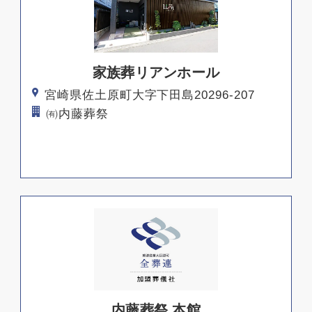
家族葬リアンホール
宮崎県佐土原町大字下田島20296-207
㈲内藤葬祭
内藤葬祭 本館