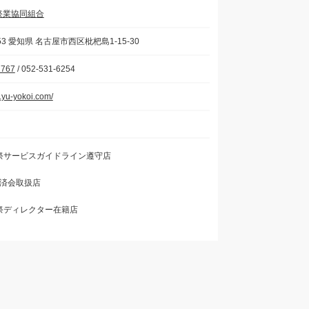
祭業協同組合
053 愛知県 名古屋市西区枇杷島1-15-30
2767
/ 052-531-6254
.yu-yokoi.com/
祭サービスガイドライン遵守店
f共済会取扱店
祭ディレクター在籍店