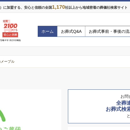
1,170
年）に加盟する、安心と信頼の全国
社以上から地域密着の葬儀社検索サイト ※
ホーム
お葬式Q&A
お葬式事前・事後の流
㈲メープル
お問
全葬
お葬式検