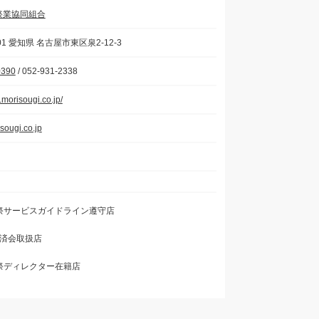
祭業協同組合
001 愛知県 名古屋市東区泉2-12-3
0390
/ 052-931-2338
.morisougi.co.jp/
sougi.co.jp
祭サービスガイドライン遵守店
f共済会取扱店
祭ディレクター在籍店