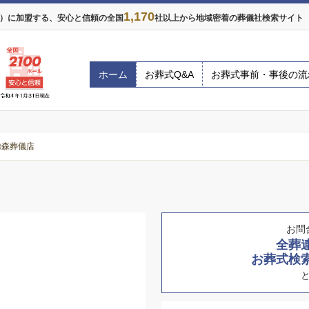
1,170
年）に加盟する、安心と信頼の全国
社以上から地域密着の葬儀社検索サイト ※
ホーム
お葬式Q&A
お葬式事前・事後の流
㈱森葬儀店
お問
全葬
お葬式検