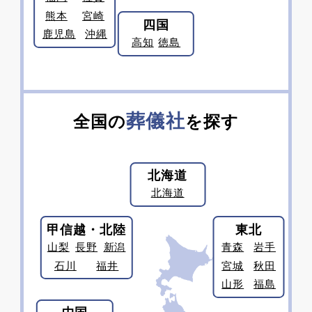
熊本
宮崎
四国
鹿児島
沖縄
高知
徳島
葬儀社
全国の
を探す
北海道
北海道
甲信越・北陸
東北
山梨
長野
新潟
青森
岩手
石川
福井
宮城
秋田
山形
福島