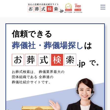
信頼できる
葬儀社・葬儀場探し
は
で。
お葬式検索は、
葬儀業界最大の
団体組織である
全葬連の
葬儀社紹介サイトです。