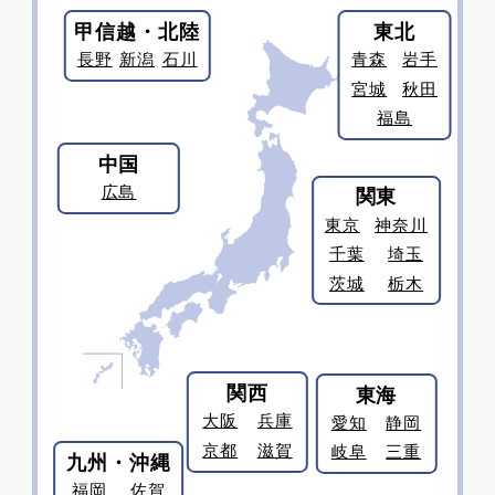
甲信越・北陸
東北
長野
新潟
石川
青森
岩手
宮城
秋田
福島
中国
広島
関東
東京
神奈川
千葉
埼玉
茨城
栃木
関西
東海
大阪
兵庫
愛知
静岡
京都
滋賀
岐阜
三重
九州・沖縄
福岡
佐賀