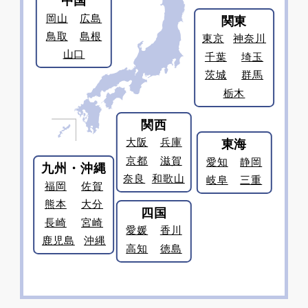
中国
岡山
広島
関東
鳥取
島根
東京
神奈川
山口
千葉
埼玉
茨城
群馬
栃木
関西
大阪
兵庫
東海
京都
滋賀
愛知
静岡
九州・沖縄
奈良
和歌山
岐阜
三重
福岡
佐賀
熊本
大分
四国
長崎
宮崎
愛媛
香川
鹿児島
沖縄
高知
徳島